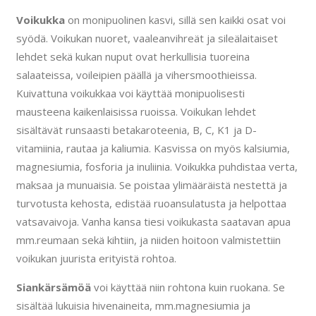
Voikukka
on monipuolinen kasvi, sillä sen kaikki osat voi
syödä. Voikukan nuoret, vaaleanvihreät ja sileälaitaiset
lehdet sekä kukan nuput ovat herkullisia tuoreina
salaateissa, voileipien päällä ja vihersmoothieissa.
Kuivattuna voikukkaa voi käyttää monipuolisesti
mausteena kaikenlaisissa ruoissa. Voikukan lehdet
sisältävät runsaasti betakaroteenia, B, C, K1 ja D-
vitamiinia, rautaa ja kaliumia. Kasvissa on myös kalsiumia,
magnesiumia, fosforia ja inuliinia. Voikukka puhdistaa verta,
maksaa ja munuaisia. Se poistaa ylimääräistä nestettä ja
turvotusta kehosta, edistää ruoansulatusta ja helpottaa
vatsavaivoja. Vanha kansa tiesi voikukasta saatavan apua
mm.reumaan sekä kihtiin, ja niiden hoitoon valmistettiin
voikukan juurista erityistä rohtoa.
Siankärsämöä
voi käyttää niin rohtona kuin ruokana. Se
sisältää lukuisia hivenaineita, mm.magnesiumia ja