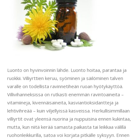
Luonto on hyvinvoinnin lähde. Luonto hoitaa, parantaa ja
ruokkii. Villiyrttien keruu, syöminen ja säilöminen talven
varalle on todellista ravinnetiheän ruoan hyötykäyttöä.
Villivihanneksissa on rutkasti enemmän ravintoaineita –
vitamiineja, kivennäisaineita, kasviantioksidantteja ja
lehtivihreää – kuin viljellyissä kasveissa. Herkullisimmillaan
villiyrtit ovat yleensä nuorina ja nuppuisina ennen kukintaa,
mutta, kun niitä kerää samasta paikasta tai leikkaa välillä
ruohonleikkurilla, satoa voi korjata pitkälle syksyyn. Ennen