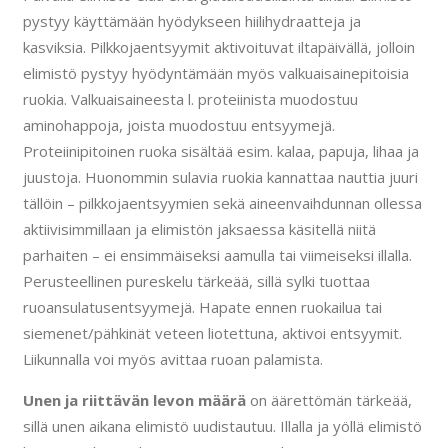
pystyy käyttämään hyödykseen hiilihydraatteja ja
kasviksia. Pilkkojaentsyymit aktivoituvat iltapäivällä, jolloin
elimistö pystyy hyödyntämään myös valkuaisainepitoisia
ruokia. Valkuaisaineesta l. proteiinista muodostuu
aminohappoja, joista muodostuu entsyymejä.
Proteiinipitoinen ruoka sisältää esim. kalaa, papuja, lihaa ja
juustoja. Huonommin sulavia ruokia kannattaa nauttia juuri
tällöin – pilkkojaentsyymien sekä aineenvaihdunnan ollessa
aktiivisimmillaan ja elimistön jaksaessa käsitellä niitä
parhaiten – ei ensimmäiseksi aamulla tai viimeiseksi illalla.
Perusteellinen pureskelu tärkeää, sillä sylki tuottaa
ruoansulatusentsyymejä. Hapate ennen ruokailua tai
siemenet/pähkinät veteen liotettuna, aktivoi entsyymit.
Liikunnalla voi myös avittaa ruoan palamista.
Unen ja riittävän levon määrä
on äärettömän tärkeää,
sillä unen aikana elimistö uudistautuu. Illalla ja yöllä elimistö