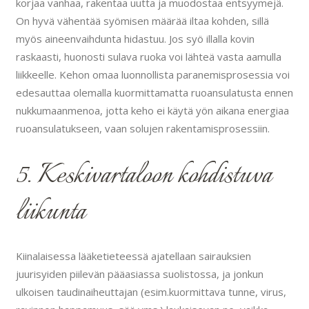
korjaa vanhaa, rakentaa uutta ja muodostaa entsyymejä.
On hyvä vähentää syömisen määrää iltaa kohden, sillä
myös aineenvaihdunta hidastuu. Jos syö illalla kovin
raskaasti, huonosti sulava ruoka voi lähteä vasta aamulla
liikkeelle. Kehon omaa luonnollista paranemisprosessia voi
edesauttaa olemalla kuormittamatta ruoansulatusta ennen
nukkumaanmenoa, jotta keho ei käytä yön aikana energiaa
ruoansulatukseen, vaan solujen rakentamisprosessiin.
5. Keskivartaloon kohdistuva
liikunta
Kiinalaisessa lääketieteessä ajatellaan sairauksien
juurisyiden piilevän pääasiassa suolistossa, ja jonkun
ulkoisen taudinaiheuttajan (esim.kuormittava tunne, virus,