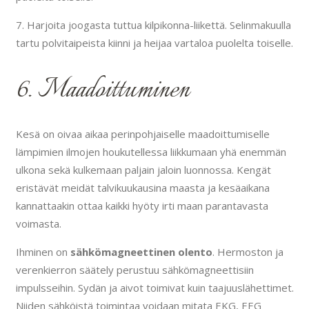
7. Harjoita joogasta tuttua kilpikonna-liikettä. Selinmakuulla
tartu polvitaipeista kiinni ja heijaa vartaloa puolelta toiselle.
6. Maadoittuminen
Kesä on oivaa aikaa perinpohjaiselle maadoittumiselle
lämpimien ilmojen houkutellessa liikkumaan yhä enemmän
ulkona sekä kulkemaan paljain jaloin luonnossa. Kengät
eristävät meidät talvikuukausina maasta ja kesäaikana
kannattaakin ottaa kaikki hyöty irti maan parantavasta
voimasta.
Ihminen on
sähkömagneettinen olento
. Hermoston ja
verenkierron säätely perustuu sähkömagneettisiin
impulsseihin. Sydän ja aivot toimivat kuin taajuuslähettimet.
Niiden sähköistä toimintaa voidaan mitata EKG, EEG