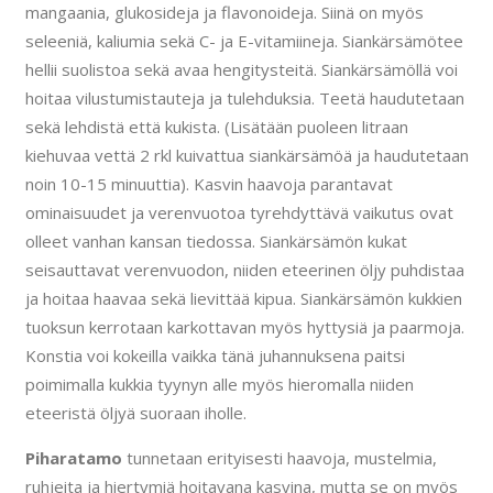
mangaania, glukosideja ja flavonoideja. Siinä on myös
seleeniä, kaliumia sekä C- ja E-vitamiineja. Siankärsämötee
hellii suolistoa sekä avaa hengitysteitä. Siankärsämöllä voi
hoitaa vilustumistauteja ja tulehduksia. Teetä haudutetaan
sekä lehdistä että kukista. (Lisätään puoleen litraan
kiehuvaa vettä 2 rkl kuivattua siankärsämöä ja haudutetaan
noin 10-15 minuuttia). Kasvin haavoja parantavat
ominaisuudet ja verenvuotoa tyrehdyttävä vaikutus ovat
olleet vanhan kansan tiedossa. Siankärsämön kukat
seisauttavat verenvuodon, niiden eteerinen öljy puhdistaa
ja hoitaa haavaa sekä lievittää kipua. Siankärsämön kukkien
tuoksun kerrotaan karkottavan myös hyttysiä ja paarmoja.
Konstia voi kokeilla vaikka tänä juhannuksena paitsi
poimimalla kukkia tyynyn alle myös hieromalla niiden
eteeristä öljyä suoraan iholle.
Piharatamo
tunnetaan erityisesti haavoja, mustelmia,
ruhjeita ja hiertymiä hoitavana kasvina, mutta se on myös