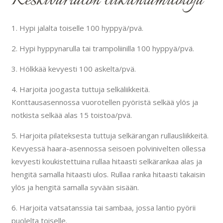
Keskivartalon liikuntamuotoja
1. Hypi jalalta toiselle 100 hyppyä/pvä.
2. Hypi hyppynarulla tai trampoliinilla 100 hyppyä/pvä.
3. Hölkkää kevyesti 100 askelta/pvä.
4. Harjoita joogasta tuttuja selkäliikkeitä.
Konttausasennossa vuorotellen pyöristä selkää ylös ja
notkista selkää alas 15 toistoa/pvä.
5. Harjoita pilateksesta tuttuja selkärangan rullausliikkeitä.
Kevyessä haara-asennossa seisoen polvinivelten ollessa
kevyesti koukistettuina rullaa hitaasti selkärankaa alas ja
hengitä samalla hitaasti ulos. Rullaa ranka hitaasti takaisin
ylös ja hengitä samalla syvään sisään.
6. Harjoita vatsatanssia tai sambaa, jossa lantio pyörii
puolelta toiselle.