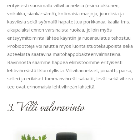
erityisesti suosimalla villivihanneksia (esim.nokkonen,
voikukka, siankärsämö), kotimaisia marjoja, juureksia ja
kasviksia sekä syömällä hapatettua porkkanaa, kaalia tms.
alkupalaksi ennen varsinaista ruokaa, jolloin myös
entsyymitoiminta lähtee käyntiin ja ruoansulatus tehostuu.
Probiootteja voi nauttia myös luontaistuotekaupoista sekä
apteekista saatavina maitohappobakteerivalmisteina.
Ravinnosta saamme happea elimistöömme erityisesti
lehtivihreästä l.klorofyllistä. Villivihannekset, pinaatti, parsa,
selleri ja erilaiset tummanvihreät salaatit, levät sekä vihreä
tee ovat erinomaisia lehtivihreän lähteitä.
3. Villi valoravinto