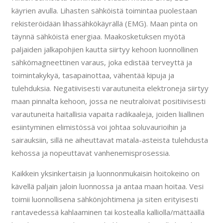
käyrien avulla. Lihasten sähköistä toimintaa puolestaan
rekisteröidään lihassähkökäyrällä (EMG). Maan pinta on
täynnä sähköistä energiaa. Maakosketuksen myötä
paljaiden jalkapohjien kautta siirtyy kehoon luonnollinen
sähkömagneettinen varaus, joka edistää terveyttä ja
toimintakykyä, tasapainottaa, vähentää kipuja ja
tulehduksia. Negatiivisesti varautuneita elektroneja siirtyy
maan pinnalta kehoon, jossa ne neutraloivat positiivisesti
varautuneita haitallisia vapaita radikaaleja, joiden liiallinen
esiintyminen elimistössä voi johtaa soluvaurioihin ja
sairauksiin, sillä ne aiheuttavat matala-asteista tulehdusta
kehossa ja nopeuttavat vanhenemisprosessia.
Kaikkein yksinkertaisin ja luonnonmukaisin hoitokeino on
kävellä paljain jaloin luonnossa ja antaa maan hoitaa. Vesi
toimii luonnollisena sähkönjohtimena ja siten erityisesti
rantavedessä kahlaaminen tai kostealla kalliolla/mättäällä