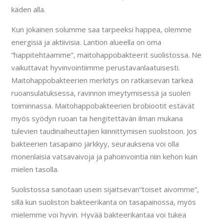
käden alla.
Kun jokainen solumme saa tarpeeksi happea, olemme
energisiä ja aktiivisia. Lantion alueella on oma
“happitehtaamme”, maitohappobakteerit suolistossa. Ne
vaikuttavat hyvinvointiimme perustavanlaatuisesti.
Maitohappobakteerien merkitys on ratkaisevan tärkeä
ruoansulatuksessa, ravinnon imeytymisessä ja suolen
toiminnassa. Maitohappobakteerien brobiootit estävät
myös syödyn ruoan tai hengitettävän ilman mukana
tulevien taudinaiheuttajien kiinnittymisen suolistoon. Jos
bakteerien tasapaino järkkyy, seurauksena voi olla
monenlaisia vatsavaivoja ja pahoinvointia niin kehon kuin
mielen tasolla.
Suolistossa sanotaan usein sijaitsevan“toiset aivomme”,
sillä kun suoliston bakteerikanta on tasapainossa, myös
mielemme voi hyvin. Hyvää bakteerikantaa voi tukea