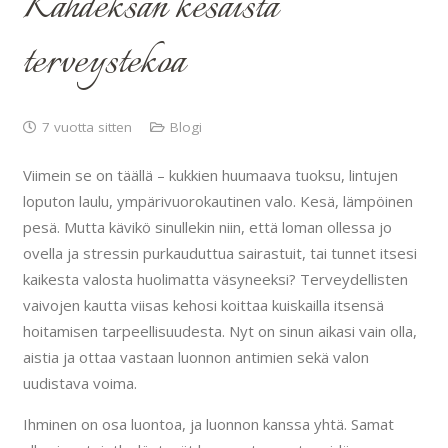
Kahdeksan kesäistä
terveystekoa
7 vuotta sitten
Blogi
Viimein se on täällä – kukkien huumaava tuoksu, lintujen
loputon laulu, ympärivuorokautinen valo. Kesä, lämpöinen
pesä. Mutta kävikö sinullekin niin, että loman ollessa jo
ovella ja stressin purkauduttua sairastuit, tai tunnet itsesi
kaikesta valosta huolimatta väsyneeksi? Terveydellisten
vaivojen kautta viisas kehosi koittaa kuiskailla itsensä
hoitamisen tarpeellisuudesta. Nyt on sinun aikasi vain olla,
aistia ja ottaa vastaan luonnon antimien sekä valon
uudistava voima.
Ihminen on osa luontoa, ja luonnon kanssa yhtä. Samat