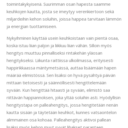
toimintakykyisenä. Suurimman osan hapesta saamme
keuhkojen kautta, josta se imeytyy verenkiertoon sekä
miljardeihin kehon soluihin, joissa happea tarvitaan lämmön
ja energian tuottamiseen.
Nykyihminen käyttää usein keuhkoistaan vain pientä osaa,
koska istuu liian paljon ja liikkuu liian vähän. Silloin myös
hengitys muuttuu pinnalliseksi rintakehän yläosan
hengitykseksi. Liikunta raittiissa ulkoilmassa, erityisesti
happirikkaassa mäntymetsässä, auttaa lisäämään hapen
määrää elimistössä. Sen lisäksi on hyvä pysähtyä päivän
mittaan tietoisesti ja säännöllisesti hengittelemään
syvään. Kun hengittää hitaasti ja syvään, elimistö saa
riittävän happiannoksen, joka yltää soluihin asti. Hyödyllisin
hengitystapa on palleahengitys, jossa hengitetään nenän
kautta sisään ja täytetään keuhkot, kunnes vatsaontelon
alimmainen osa kohoaa. Palleahengitys aktivoi pallean
lisäksi myös kehon muut syvät lihakset parantaen