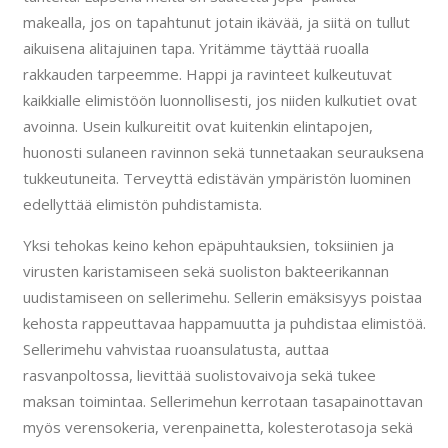
makealla, jos on tapahtunut jotain ikävää, ja siitä on tullut
aikuisena alitajuinen tapa. Yritämme täyttää ruoalla
rakkauden tarpeemme. Happi ja ravinteet kulkeutuvat
kaikkialle elimistöön luonnollisesti, jos niiden kulkutiet ovat
avoinna. Usein kulkureitit ovat kuitenkin elintapojen,
huonosti sulaneen ravinnon sekä tunnetaakan seurauksena
tukkeutuneita. Terveyttä edistävän ympäristön luominen
edellyttää elimistön puhdistamista.
Yksi tehokas keino kehon epäpuhtauksien, toksiinien ja
virusten karistamiseen sekä suoliston bakteerikannan
uudistamiseen on sellerimehu. Sellerin emäksisyys poistaa
kehosta rappeuttavaa happamuutta ja puhdistaa elimistöä.
Sellerimehu vahvistaa ruoansulatusta, auttaa
rasvanpoltossa, lievittää suolistovaivoja sekä tukee
maksan toimintaa. Sellerimehun kerrotaan tasapainottavan
myös verensokeria, verenpainetta, kolesterotasoja sekä