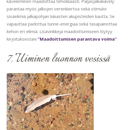
käveleminen maadoittaa tehokkaasti. Paljasjalkakävely
parantaa myös jalkojen verenkiertoa sekä stimuloi
sisäelimiä jalkapohjan lukuisten akupisteiden kautta. Se
vapauttaa padottua tunne-energiaa sekä tasapainottaa
kehon eri elimiä. Lisävinkkejä maadoittumiseen löytyy
kirjoituksestani
”Maadoittumisen parantava voima”
.
7. Uiminen luonnon vesissä