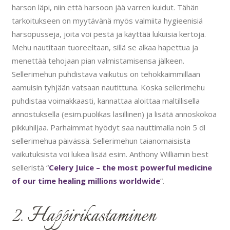
harson läpi, niin että harsoon jää varren kuidut. Tähän
tarkoitukseen on myytävänä myös valmiita hygieenisiä
harsopusseja, joita voi pestä ja käyttää lukuisia kertoja.
Mehu nautitaan tuoreeltaan, sillä se alkaa hapettua ja
menettää tehojaan pian valmistamisensa jälkeen.
Sellerimehun puhdistava vaikutus on tehokkaimmillaan
aamuisin tyhjään vatsaan nautittuna. Koska sellerimehu
puhdistaa voimakkaasti, kannattaa aloittaa maltillisella
annostuksella (esim.puolikas lasillinen) ja lisätä annoskokoa
pikkuhiljaa. Parhaimmat hyödyt saa nauttimalla noin 5 dl
sellerimehua päivässä. Sellerimehun taianomaisista
vaikutuksista voi lukea lisää esim. Anthony Williamin best
selleristä “
Celery Juice – the most powerful medicine
of our time healing millions worldwide
”.
2. Happirikastaminen