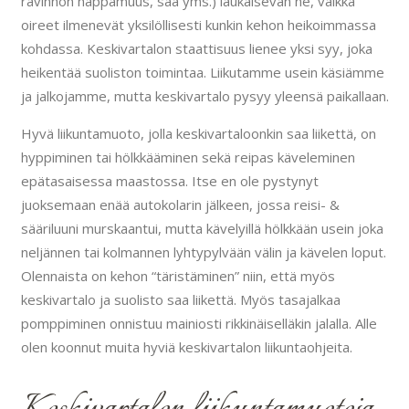
ravinnon happamuus, sää yms.) laukaisevan ne, vaikka
oireet ilmenevät yksilöllisesti kunkin kehon heikoimmassa
kohdassa. Keskivartalon staattisuus lienee yksi syy, joka
heikentää suoliston toimintaa. Liikutamme usein käsiämme
ja jalkojamme, mutta keskivartalo pysyy yleensä paikallaan.
Hyvä liikuntamuoto, jolla keskivartaloonkin saa liikettä, on
hyppiminen tai hölkkääminen sekä reipas käveleminen
epätasaisessa maastossa. Itse en ole pystynyt
juoksemaan enää autokolarin jälkeen, jossa reisi- &
sääriluuni murskaantui, mutta kävelyillä hölkkään usein joka
neljännen tai kolmannen lyhtypylvään välin ja kävelen loput.
Olennaista on kehon “täristäminen” niin, että myös
keskivartalo ja suolisto saa liikettä. Myös tasajalkaa
pomppiminen onnistuu mainiosti rikkinäiselläkin jalalla. Alle
olen koonnut muita hyviä keskivartalon liikuntaohjeita.