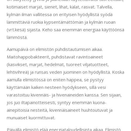
kotimaiset marjat, sienet, lihat, kalat, rasvat. Talvella,
kylmän ilman vallitessa on erityisen hyödyllistä syödä
lämmittäviä ruokia kypsentämättömän ja kylmän ruoan
(vrt.kesä) sijasta. Keho saa enemmän energiaa käyttöönsä
lämmöstä.
Aamupäivä on elimistön puhdistautumisen aikaa.
Maitohappobakteerit, puhdistavat ravintoaineet
(kasvikset, marjat, hedelmät, tuoreet viljatuotteet,
lehtivihreä) ja runsas veden juominen on hyödyllistä. Koska
aamulla elimistössä on eniten happea, se pystyy
käyttämään kaiken nesteen hyödykseen, sillä vesi
varastoituu kivennäis- ja hivenaineiden kanssa. Sen sijaan,
jos juo iltapainotteisesti, syntyy enemmän kuona-
ainepitoisia nesteitä, kivennäisaineet huuhtoutuvat ja
munuaiset kuormittuvat.
Päivällä elimistö elää energiataloudellisinta aikaa. Elimistö