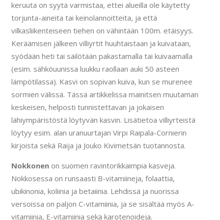
keruuta on syytä varmistaa, ettei alueilla ole käytetty
torjunta-aineita tai keinolannoitteita, ja että
vilkasliikenteiseen tiehen on vähintään 100m. etäisyys.
Keräämisen jälkeen villiyrtit huuhtaistaan ja kuivataan,
syödään heti tai säilötään pakastamalla tai kuivaamalla
(esim. sähköuunissa luukku raollaan auki 50 asteen
lämpötilassa). Kasvi on sopivan kuiva, kun se murenee
sormien välissä. Tässä artikkelissa mainitsen muutaman
keskeisen, helposti tunnistettavan ja jokaisen
lähiympäristöstä löytyvän kasvin. Lisätietoa villiyrteistä
löytyy esim. alan uranuurtajan Virpi Raipala-Cornierin
kirjoista sekä Raija ja Jouko Kivimetsän tuotannosta.
Nokkonen
on suomen ravintorikkaimpia kasveja.
Nokkosessa on runsaasti B-vitamiineja, folaattia,
ubikinonia, koliinia ja betaiinia. Lehdissä ja nuorissa
versoissa on paljon C-vitamiinia, ja se sisältää myös A-
vitamiinia, E-vitamiinia sekä karotenoideja.