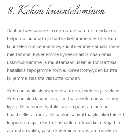
8. Kehon kuunteleminen
Rauhoittuessamme ja rentoutuessamme meidän on
helpompi huomata ja tuntea kehomme viestejä. Kun
kuuntelemme kehoamme, kuuntelemme samalla myös
mieltämme. Kykenemme kyseenalaistamaan omia
uskomuksiamme ja muuttamaan usein automaattisia,
haitallisia tapojamme toimia. Kiireettömyyden kautta
kuljemme sisäistä viisautta kohden.
Keho on avain sisäiseen viisauteen, mieleen ja sieluun.
Keho on aina läsnäoleva, kun taas mielen on vaikeampi
kyetä läsnäoloon. Ajatuksista irti päästäminen on
haasteellista, mutta läsnäolon saavuttaa yksinkertaisesti
luopumalla ajattelusta. Läsnäolo on ikään kuin tyhjä tila
ajatusten välillä, ja sen kokeminen edustaa todellista