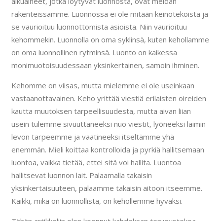
alkuaineet, jotka löytyvät luonnosta, ovat meidän
rakenteissamme. Luonnossa ei ole mitään keinotekoista ja
se vaurioituu luonnottomista asioista. Niin vaurioituu
kehommekin. Luonnolla on oma syklinsä, kuten kehollamme
on oma luonnollinen rytminsä. Luonto on kaikessa
monimuotoisuudessaan yksinkertainen, samoin ihminen.
Kehomme on viisas, mutta mielemme ei ole useinkaan
vastaanottavainen. Keho yrittää viestiä erilaisten oireiden
kautta muutoksen tarpeellisuudesta, mutta aivan liian
usein tulemme sivuuttaneeksi nuo viestit, lyöneeksi laimin
levon tarpeemme ja vaatineeksi itseltämme yhä
enemmän. Mieli koittaa kontrolloida ja pyrkiä hallitsemaan
luontoa, vaikka tietää, ettei sitä voi hallita. Luontoa
hallitsevat luonnon lait. Palaamalla takaisin
yksinkertaisuuteen, palaamme takaisin aitoon itseemme.
Kaikki, mikä on luonnollista, on kehollemme hyväksi.