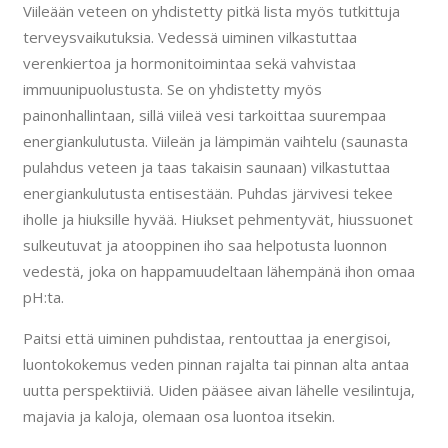
Viileään veteen on yhdistetty pitkä lista myös tutkittuja
terveysvaikutuksia. Vedessä uiminen vilkastuttaa
verenkiertoa ja hormonitoimintaa sekä vahvistaa
immuunipuolustusta. Se on yhdistetty myös
painonhallintaan, sillä viileä vesi tarkoittaa suurempaa
energiankulutusta. Viileän ja lämpimän vaihtelu (saunasta
pulahdus veteen ja taas takaisin saunaan) vilkastuttaa
energiankulutusta entisestään. Puhdas järvivesi tekee
iholle ja hiuksille hyvää. Hiukset pehmentyvät, hiussuonet
sulkeutuvat ja atooppinen iho saa helpotusta luonnon
vedestä, joka on happamuudeltaan lähempänä ihon omaa
pH:ta.
Paitsi että uiminen puhdistaa, rentouttaa ja energisoi,
luontokokemus veden pinnan rajalta tai pinnan alta antaa
uutta perspektiiviä. Uiden pääsee aivan lähelle vesilintuja,
majavia ja kaloja, olemaan osa luontoa itsekin.