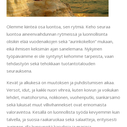
Olemme kiinteä osa luontoa, sen rytmiä. Keho seuraa
luontoa aineenvaihdunnan rytmeissä ja luonnollisinta
olisikin elää vuodenaikojen sekä “aurinkokellon” mukaan,
eikä ihmisen keksimän ajan sanelemana. Nykyinen
työpäivämme ei ole syntynyt kehomme tarpeista, vaan
tehdastyön sekä tehokkaan tuotantotalouden
seurauksena.
Kevät ja alkukesä on muutoksen ja puhdistumisen aikaa.
Versot, idut, ja kaikki nuori vihreä, kuten koivun ja voikukan
lehdet, maitohorsma, nokkonen, vuohenputki, siankärsämö
sekä lukuisat muut villivihannekset ovat erinomaista
valoravintoa. Kesällä on luonnollista syödä kevyemmin kuin
talvella, ja suosia raakaruokaa sekä salaatteja, erityisesti
auringon alla kypsyneitä kasviksia ja marjoja.