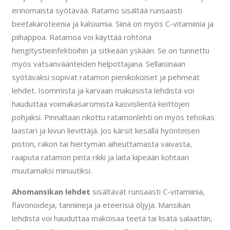
erinomaista syötävää. Ratamo sisältää runsaasti
beetakaroteenia ja kalsiumia. Siinä on myös C-vitamiinia ja
piihappoa. Ratamoa voi käyttää rohtona
hengitystieinfektioihin ja sitkeään yskään. Se on tunnettu
myös vatsanväänteiden helpottajana. Sellaisinaan
syötäväksi sopivat ratamon pienikokoiset ja pehmeät
lehdet. Isommista ja karvaan makuisista lehdistä voi
hauduttaa voimakasaromista kasvislientä keittojen
pohjaksi. Pinnaltaan rikottu ratamonlehti on myös tehokas
laastari ja kivun lievittäjä. Jos kärsit kesällä hyönteisen
piston, rakon tai hiertymän aiheuttamasta vaivasta,
raaputa ratamon pinta rikki ja laita kipeään kohtaan
muutamaksi minuutiksi.
Ahomansikan lehdet
sisältävät runsaasti C-vitamiinia,
flavonoideja, tanniineja ja eteerisiä öljyjä. Mansikan
lehdistä voi hauduttaa makoisaa teetä tai lisätä salaattiin,