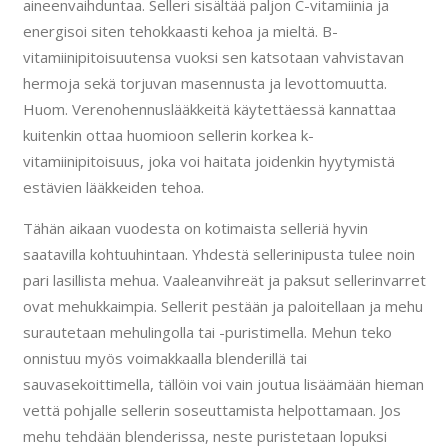
aineenvaihduntaa. Selleri sisältää paljon C-vitamiinia ja
energisoi siten tehokkaasti kehoa ja mieltä. B-
vitamiinipitoisuutensa vuoksi sen katsotaan vahvistavan
hermoja sekä torjuvan masennusta ja levottomuutta.
Huom. Verenohennuslääkkeitä käytettäessä kannattaa
kuitenkin ottaa huomioon sellerin korkea k-
vitamiinipitoisuus, joka voi haitata joidenkin hyytymistä
estävien lääkkeiden tehoa.
Tähän aikaan vuodesta on kotimaista selleriä hyvin
saatavilla kohtuuhintaan. Yhdestä sellerinipusta tulee noin
pari lasillista mehua. Vaaleanvihreät ja paksut sellerinvarret
ovat mehukkaimpia. Sellerit pestään ja paloitellaan ja mehu
surautetaan mehulingolla tai -puristimella. Mehun teko
onnistuu myös voimakkaalla blenderillä tai
sauvasekoittimella, tällöin voi vain joutua lisäämään hieman
vettä pohjalle sellerin soseuttamista helpottamaan. Jos
mehu tehdään blenderissa, neste puristetaan lopuksi