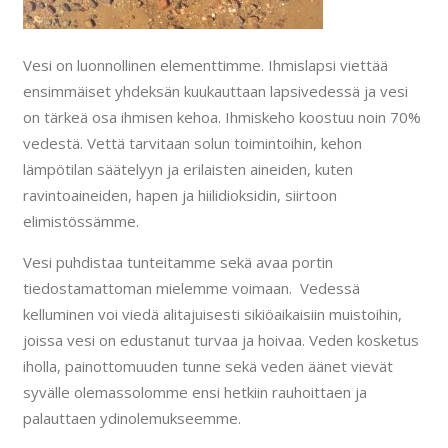
Vesi on luonnollinen elementtimme. Ihmislapsi viettää
ensimmäiset yhdeksän kuukauttaan lapsivedessä ja vesi
on tärkeä osa ihmisen kehoa. Ihmiskeho koostuu noin 70%
vedestä. Vettä tarvitaan solun toimintoihin, kehon
lämpötilan säätelyyn ja erilaisten aineiden, kuten
ravintoaineiden, hapen ja hiilidioksidin, siirtoon
elimistössämme.
Vesi puhdistaa tunteitamme sekä avaa portin
tiedostamattoman mielemme voimaan. Vedessä
kelluminen voi viedä alitajuisesti sikiöaikaisiin muistoihin,
joissa vesi on edustanut turvaa ja hoivaa. Veden kosketus
iholla, painottomuuden tunne sekä veden äänet vievät
syvälle olemassolomme ensi hetkiin rauhoittaen ja
palauttaen ydinolemukseemme.