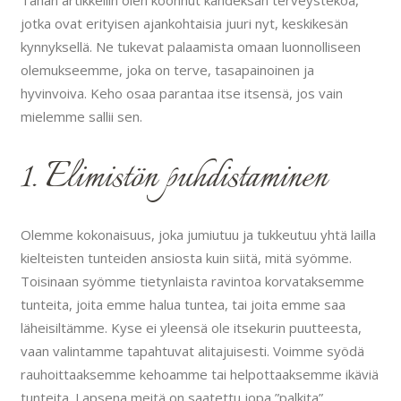
Tähän artikkeliin olen koonnut kahdeksan terveystekoa,
jotka ovat erityisen ajankohtaisia juuri nyt, keskikesän
kynnyksellä. Ne tukevat palaamista omaan luonnolliseen
olemukseemme, joka on terve, tasapainoinen ja
hyvinvoiva. Keho osaa parantaa itse itsensä, jos vain
mielemme sallii sen.
1. Elimistön puhdistaminen
Olemme kokonaisuus, joka jumiutuu ja tukkeutuu yhtä lailla
kielteisten tunteiden ansiosta kuin siitä, mitä syömme.
Toisinaan syömme tietynlaista ravintoa korvataksemme
tunteita, joita emme halua tuntea, tai joita emme saa
läheisiltämme. Kyse ei yleensä ole itsekurin puutteesta,
vaan valintamme tapahtuvat alitajuisesti. Voimme syödä
rauhoittaaksemme kehoamme tai helpottaaksemme ikäviä
tunteita. Lapsena meitä on saatettu jopa ”palkita”