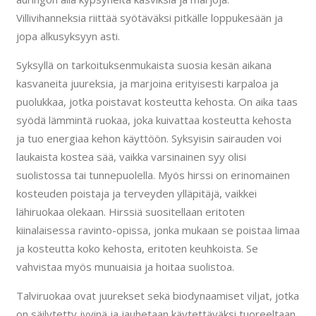
Villivihanneksia riittää syötäväksi pitkälle loppukesään ja
jopa alkusyksyyn asti.
Syksyllä on tarkoituksenmukaista suosia kesän aikana
kasvaneita juureksia, ja marjoina erityisesti karpaloa ja
puolukkaa, jotka poistavat kosteutta kehosta. On aika taas
syödä lämmintä ruokaa, joka kuivattaa kosteutta kehosta
ja tuo energiaa kehon käyttöön. Syksyisin sairauden voi
laukaista kostea sää, vaikka varsinainen syy olisi
suolistossa tai tunnepuolella. Myös hirssi on erinomainen
kosteuden poistaja ja terveyden ylläpitäjä, vaikkei
lähiruokaa olekaan. Hirssiä suositellaan eritoten
kiinalaisessa ravinto-opissa, jonka mukaan se poistaa limaa
ja kosteutta koko kehosta, eritoten keuhkoista. Se
vahvistaa myös munuaisia ja hoitaa suolistoa.
Talviruokaa ovat juurekset sekä biodynaamiset viljat, jotka
on säilytetty jyvinä ja jauhetaan käytettäväksi tuoreeltaan,