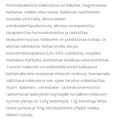
Kivennäisaineista nokkosessa on kaliumia, magnesiumia,
kalsiumia, sinkkiä sekä rautaa. Nokkosen nauttiminen
suojelee stressiltä, aktivoi kehon
antioksidanttipuolustusta, alentaa verenpainetta,
tasapainottaa hormonitoimintaa ja rauhoittaa
keskushermostoa. Nokkonen on puhdistavaa ruokaa. Se
alentaa tulehdusta, hoitaa niveliä, korjaa
kolesterolitasapainoa (LDL/HDL-suhdetta), suojelee
munuaisia myrkyiltä, kuntouttaa keuhkoja sekä nuorentaa.
Tuoreet nokkoset voi esikäsitellä ennen kokkausta
keittämällä niitä muutaman minuutin vedessä. Kuivaamalla
säilöttäviä nokkosia ei sen sijaan tarvitse esikiehauttaa.
Huom. diabetes-, verenpaine- tai keskushermostoa
rauhoittavan lääkityksen käyttäjälle turvallinen nokkosen
syönnin yläraja on 120g keitettynä, 12g kuivattuja lehtiä
teenä juotuna ja 5mg nesteuutteena (Piippo Sinikka,
Mielen ruokaa).