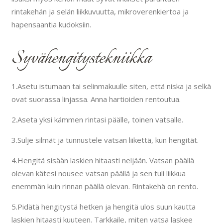
rintakehän ja selän liikkuvuutta, mikroverenkiertoa ja
hapensaantia kudoksiin.
Syvähengitystekniikka
1.Asetu istumaan tai selinmakuulle siten, että niska ja selkä
ovat suorassa linjassa. Anna hartioiden rentoutua.
2.Aseta yksi kämmen rintasi päälle, toinen vatsalle.
3.Sulje silmät ja tunnustele vatsan liikettä, kun hengität.
4.Hengitä sisään laskien hitaasti neljään. Vatsan päällä
olevan kätesi nousee vatsan päällä ja sen tuli liikkua
enemmän kuin rinnan päällä olevan. Rintakehä on rento.
5.Pidätä hengitystä hetken ja hengitä ulos suun kautta
laskien hitaasti kuuteen. Tarkkaile, miten vatsa laskee