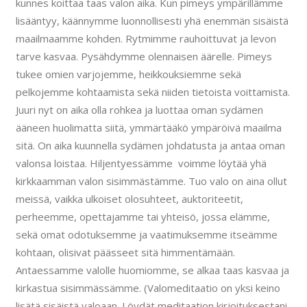
kunnes koittaa taas valon aika. Kun pimeys ympärillämme
lisääntyy, käännymme luonnollisesti yhä enemmän sisäistä
maailmaamme kohden. Rytmimme rauhoittuvat ja levon
tarve kasvaa. Pysähdymme olennaisen äärelle. Pimeys
tukee omien varjojemme, heikkouksiemme sekä
pelkojemme kohtaamista sekä niiden tietoista voittamista.
Juuri nyt on aika olla rohkea ja luottaa oman sydämen
ääneen huolimatta siitä, ymmärtääkö ympäröivä maailma
sitä. On aika kuunnella sydämen johdatusta ja antaa oman
valonsa loistaa. Hiljentyessämme voimme löytää yhä
kirkkaamman valon sisimmästämme. Tuo valo on aina ollut
meissä, vaikka ulkoiset olosuhteet, auktoriteetit,
perheemme, opettajamme tai yhteisö, jossa elämme,
sekä omat odotuksemme ja vaatimuksemme itseämme
kohtaan, olisivat päässeet sitä himmentämään.
Antaessamme valolle huomiomme, se alkaa taas kasvaa ja
kirkastua sisimmässämme. (Valomeditaatio on yksi keino
lisätä sisäistä valoaan. Löydät meditaation kirjoituksestani