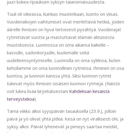
juuri kokea ripauksen syksyn taianomaisuudesta.
Tuuli oli oikeassa, kuinkas muutenkaan, luonto on viisas.
Vuodenaikojen vaihtumiset ovat merkittäviä hetkiä, joiden
äärelle ihmisen on hyvä tietoisesti pysähtyä. Vuodenajat
rytmittävät vuotta ja muistuttavat elämän alituisesta
muutoksesta. Luonnossa on oma aikansa kaikelle –
kasvulle, sadonkorjuulle, kuolemalle sekä
uudelleensyntymiselle
.
Luonnolla on oma syklinsä, kuten
kehollamme on oma luonnollinen rytminsä. Ihminen on osa
luontoa, ja luonnon kanssa yhtä. Siksi luonnon rytmit
tukevat myös ihmisen sisäisen luonnon rytmejä. (Näistä
voit lukea lisää kirjoituksestani
Kahdeksan kesäistä
terveystekoa
)
Tämä viikko alkoi syyspäivän tasauksella (23.9.), jolloin
päivä ja yö olivat yhtä pitkiä. Kesä on nyt virallisesti ohi, ja
syksy alkoi. Päivät lyhenevät ja pimeys saartaa meidät,