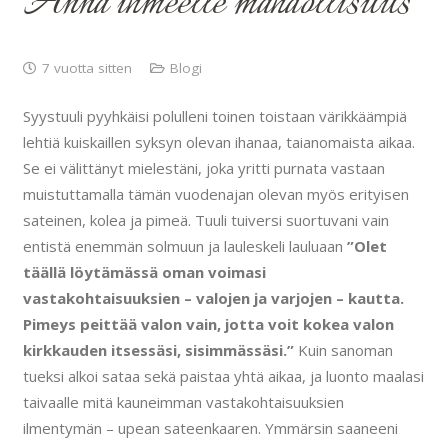
Anna ihmeelle mahdollisuus
7 vuotta sitten
Blogi
Syystuuli pyyhkäisi polulleni toinen toistaan värikkäämpiä
lehtiä kuiskaillen syksyn olevan ihanaa, taianomaista aikaa.
Se ei välittänyt mielestäni, joka yritti purnata vastaan
muistuttamalla tämän vuodenajan olevan myös erityisen
sateinen, kolea ja pimeä. Tuuli tuiversi suortuvani vain
entistä enemmän solmuun ja lauleskeli lauluaan
”Olet
täällä löytämässä oman voimasi
vastakohtaisuuksien – valojen ja varjojen – kautta.
Pimeys peittää valon vain, jotta voit kokea valon
kirkkauden itsessäsi, sisimmässäsi.”
Kuin sanoman
tueksi alkoi sataa sekä paistaa yhtä aikaa, ja luonto maalasi
taivaalle mitä kauneimman vastakohtaisuuksien
ilmentymän – upean sateenkaaren. Ymmärsin saaneeni