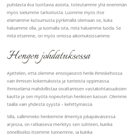
puhdasta iloa tuottavia asioita, toteutamme yhä enemmän
myös sielumme tarkoitusta. Luomme myös itse
elämämme kutsumusta pyrkimällä olemaan se, kuka
haluamme olla, ja luomalla sitä, mitä haluamme luoda. Se
mitä etsimme, on myös omissa aikomuksissamme.
Hengen johdatuksessa
Ajattelen, että olemme ensisijaisesti henki ihmiskehossa
vain ihmisen kokemuksista ja tunteista oppimassa.
Ihmiselämä mahdollistaa oivaltamisen vastakohtaisuuksien
kautta ja sen myötä nopeutetun henkisen kasvun. Olemme
täällä vain yhdestä syystä – kehittymässä.
Sillä, sallimmeko henkemme ilmentyä jokapäiväisessä
arjessa, on ratkaiseva merkitys sen suhteen, kuinka
onnelliseksi itsemme tunnemme, ja kuinka