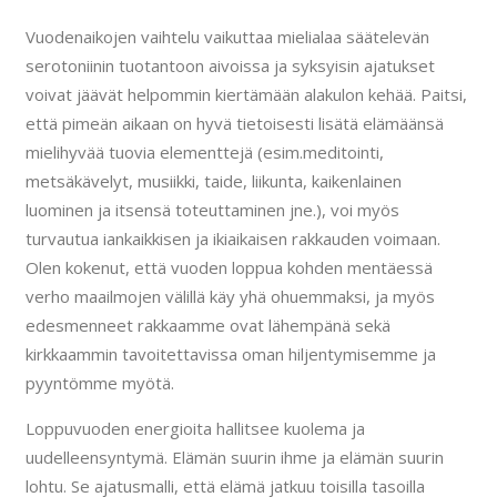
Vuodenaikojen vaihtelu vaikuttaa mielialaa säätelevän
serotoniinin tuotantoon aivoissa ja syksyisin ajatukset
voivat jäävät helpommin kiertämään alakulon kehää. Paitsi,
että pimeän aikaan on hyvä tietoisesti lisätä elämäänsä
mielihyvää tuovia elementtejä (esim.meditointi,
metsäkävelyt, musiikki, taide, liikunta, kaikenlainen
luominen ja itsensä toteuttaminen jne.), voi myös
turvautua iankaikkisen ja ikiaikaisen rakkauden voimaan.
Olen kokenut, että vuoden loppua kohden mentäessä
verho maailmojen välillä käy yhä ohuemmaksi, ja myös
edesmenneet rakkaamme ovat lähempänä sekä
kirkkaammin tavoitettavissa oman hiljentymisemme ja
pyyntömme myötä.
Loppuvuoden energioita hallitsee kuolema ja
uudelleensyntymä. Elämän suurin ihme ja elämän suurin
lohtu. Se ajatusmalli, että elämä jatkuu toisilla tasoilla