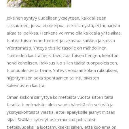
Jokainen syntyy uudelleen ykseyteen, kaikkialliseen
rakkauteen, jossa ei ole kipua, ei kärsimystä, ei lineaarista
aikaa tai paikkaa. Henkenä voimme olla kaikkialla yhtä aikaa,
tuntea toistemme tunteet ja rakastaa kaikkea ja kaikkia
vilpittömästi. Yhteys toisille tasoille on mahdollinen.
Tunteiden kautta henki tavoittaa toisen hengen, kehoton
henki kehollisen. Rakkaus luo sillan täältä tuonpuoleiseen,
tuonpuoleisesta tänne. Yhteys voidaan kokea rukouksen,
hiljentymisen sekä spontaanien tai intuitiivisten
kokemusten kautta
.
Oman siskoni siirryttyä kolmetoista vuotta sitten tältä
tasolta tuonilmaisiin, aloin saada häneltä niin selkeää ja
yksityiskohtaista viestiä, ettei epäilyksille jäänyt mitään
sijaa. Sisälläni kytenyt usko muuttui puhtaaksi
tietoisuudeksi ja luottamukseksi siihen, että kuolema on