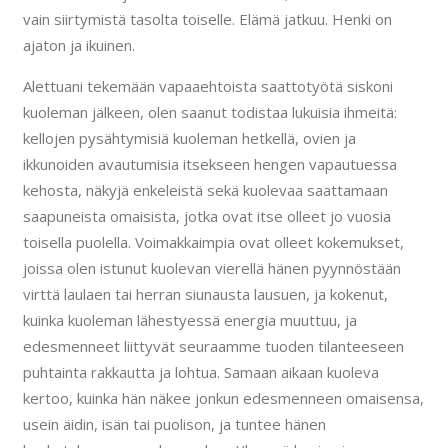
vain siirtymistä tasolta toiselle. Elämä jatkuu. Henki on
ajaton ja ikuinen.
Alettuani tekemään vapaaehtoista saattotyötä siskoni
kuoleman jälkeen, olen saanut todistaa lukuisia ihmeitä:
kellojen pysähtymisiä kuoleman hetkellä, ovien ja
ikkunoiden avautumisia itsekseen hengen vapautuessa
kehosta, näkyjä enkeleistä sekä kuolevaa saattamaan
saapuneista omaisista, jotka ovat itse olleet jo vuosia
toisella puolella. Voimakkaimpia ovat olleet kokemukset,
joissa olen istunut kuolevan vierellä hänen pyynnöstään
virttä laulaen tai herran siunausta lausuen, ja kokenut,
kuinka kuoleman lähestyessä energia muuttuu, ja
edesmenneet liittyvät seuraamme tuoden tilanteeseen
puhtainta rakkautta ja lohtua. Samaan aikaan kuoleva
kertoo, kuinka hän näkee jonkun edesmenneen omaisensa,
usein äidin, isän tai puolison, ja tuntee hänen