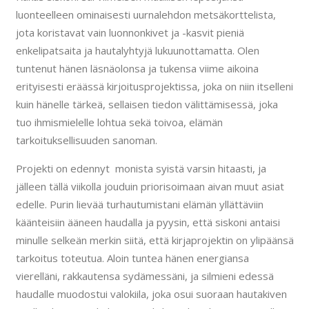
luonteelleen ominaisesti uurnalehdon metsäkorttelista,
jota koristavat vain luonnonkivet ja -kasvit pieniä
enkelipatsaita ja hautalyhtyjä lukuunottamatta. Olen
tuntenut hänen läsnäolonsa ja tukensa viime aikoina
erityisesti eräässä kirjoitusprojektissa, joka on niin itselleni
kuin hänelle tärkeä, sellaisen tiedon välittämisessä, joka
tuo ihmismielelle lohtua sekä toivoa, elämän
tarkoituksellisuuden sanoman.
Projekti on edennyt monista syistä varsin hitaasti, ja
jälleen tällä viikolla jouduin priorisoimaan aivan muut asiat
edelle. Purin lievää turhautumistani elämän yllättäviin
käänteisiin ääneen haudalla ja pyysin, että siskoni antaisi
minulle selkeän merkin siitä, että kirjaprojektin on ylipäänsä
tarkoitus toteutua. Aloin tuntea hänen energiansa
vierelläni, rakkautensa sydämessäni, ja silmieni edessä
haudalle muodostui valokiila, joka osui suoraan hautakiven