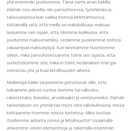
yhä enemmän puoleemme. Tämä toimii aivan kaikilla
elämän osa-alueilla, niin parisuhteessa, työelämässä,
talousasioissa kuin vaikka itsensä kehittämisessä.
Kiittämällä siitä, että meillä on mahdollisuus maksaa
laskumme sen sijaan, että olisimme kiukkuisia, että
joudumme maksumiehiksi, vedämme puoleemme entistä
vakaampaa maksukykyä. Kun kiinnitämme huomiomme
siihen, mikä parisuhteessamme toimii sen sijasta, että
surkuttelisimme sitä, mikä ei toimi, keskinäinen energia
voimistuu yhä ja lisää kiitollisuuden aiheita.
Melkeinpä kaikki tarpeemme perustuvat sille, että
haluamme aidosti tuntea olomme turvalliseksi,
rakastetuksi, iloiseksi, arvokkaaksi ja onnistuneeksi. Elämän
tarkoituksen voi ymmärtää myös siitä näkökulmasta, missä
kohtaamme itsemme noissa tunteissa. Mikä tuottaa
itsellemme aidointa onnea ja kiitollisuutta? Lisäämällä
arkeemme onnen elementtejä ja tekemälla enemmän