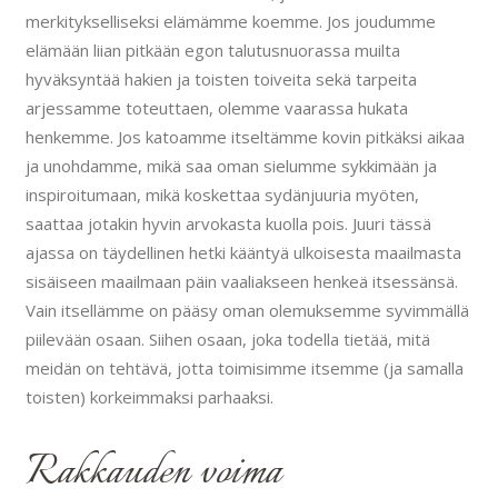
merkitykselliseksi elämämme koemme.
Jos joudumme
elämään liian pitkään egon talutusnuorassa muilta
hyväksyntää hakien ja toisten toiveita sekä tarpeita
arjessamme toteuttaen, olemme vaarassa hukata
henkemme. Jos katoamme itseltämme kovin pitkäksi aikaa
ja unohdamme, mikä saa oman sielumme sykkimään ja
inspiroitumaan, mikä koskettaa sydänjuuria myöten,
saattaa jotakin hyvin arvokasta kuolla pois. Juuri tässä
ajassa on täydellinen hetki kääntyä ulkoisesta maailmasta
sisäiseen maailmaan päin vaaliakseen henkeä itsessänsä.
Vain itsellämme on pääsy oman olemuksemme syvimmällä
piilevään osaan. Siihen osaan, joka todella tietää, mitä
meidän on tehtävä, jotta toimisimme itsemme (ja samalla
toisten) korkeimmaksi parhaaksi.
Rakkauden voima