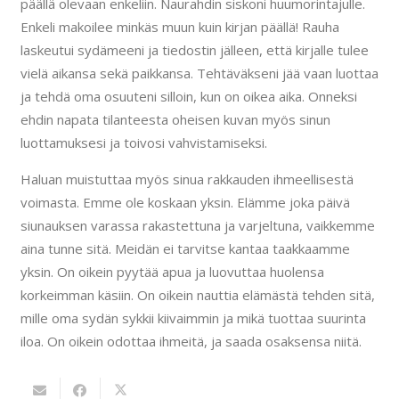
päällä olevaan enkeliin. Naurahdin siskoni huumorintajulle.
Enkeli makoilee minkäs muun kuin kirjan päällä! Rauha
laskeutui sydämeeni ja tiedostin jälleen, että kirjalle tulee
vielä aikansa sekä paikkansa. Tehtäväkseni jää vaan luottaa
ja tehdä oma osuuteni silloin, kun on oikea aika. Onneksi
ehdin napata tilanteesta oheisen kuvan myös sinun
luottamuksesi ja toivosi vahvistamiseksi.
Haluan muistuttaa myös sinua rakkauden ihmeellisestä
voimasta. Emme ole koskaan yksin. Elämme joka päivä
siunauksen varassa rakastettuna ja varjeltuna, vaikkemme
aina tunne sitä. Meidän ei tarvitse kantaa taakkaamme
yksin. On oikein pyytää apua ja luovuttaa huolensa
korkeimman käsiin. On oikein nauttia elämästä tehden sitä,
mille oma sydän sykkii kiivaimmin ja mikä tuottaa suurinta
iloa. On oikein odottaa ihmeitä, ja saada osaksensa niitä.