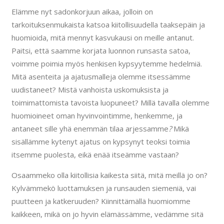
Elämme nyt sadonkorjuun aikaa, jolloin on
tarkoituksenmukaista katsoa kiitollisuudella taaksepäin ja
huomioida, mitä mennyt kasvukausi on meille antanut.
Paitsi, että saamme korjata luonnon runsasta satoa,
voimme poimia myös henkisen kypsyytemme hedelmiä.
Mitä asenteita ja ajatusmalleja olemme itsessämme
uudistaneet? Mistä vanhoista uskomuksista ja
toimimattomista tavoista luopuneet? Millä tavalla olemme
huomioineet oman hyvinvointimme, henkemme, ja
antaneet sille yhä enemmän tilaa arjessamme
?
Mikä
sisällämme kytenyt ajatus on kypsynyt teoksi toimia
itsemme puolesta, eikä enää itseämme vastaan?
Osaammeko olla kiitollisia kaikesta siitä, mitä meillä jo on?
Kylvämmekö luottamuksen ja runsauden siemeniä, vai
puutteen ja katkeruuden? Kiinnittämällä huomiomme
kaikkeen, mikä on jo hyvin elämässämme, vedämme sitä